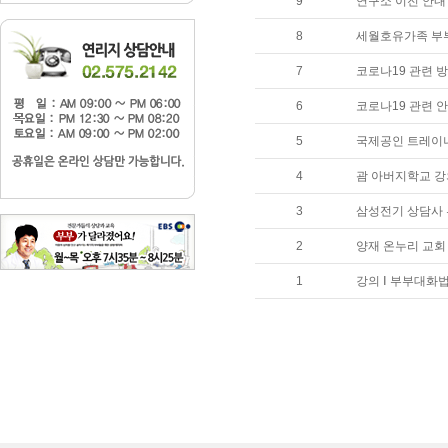
9
연구소 이전 안내
8
세월호유가족 부
7
코로나19 관련 
6
코로나19 관련 
5
국제공인 트레이너
4
괌 아버지학교 강
3
삼성전기 상담사
2
양재 온누리 교회
1
강의 Ⅰ 부부대화법