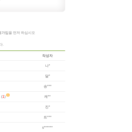
원가입
을 먼저 하십시오
다.
작성자
나*
달*
송***
(
1
)
캐**
진*
트***
s******